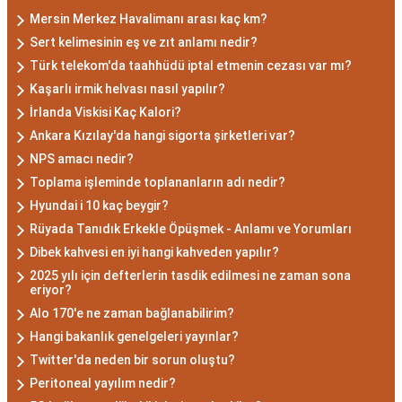
düşünce yapısına sahiptir. Akrep burcunun temel
Mersin Merkez Havalimanı arası kaç km?
özellikleri arasında kararlılık, cesaret ve tutku
Sert kelimesinin eş ve zıt anlamı nedir?
bulunur. Akrepler, hedeflerine ulaşmak için
Türk telekom'da taahhüdü iptal etmenin cezası var mı?
kararlılıkla çalışan bireylerdir. Aynı zamanda,
Kaşarlı irmik helvası nasıl yapılır?
zekalarını ve keskin gözlem yeteneklerini
İrlanda Viskisi Kaç Kalori?
kullanarak çözüm odaklıdırlar.
Ankara Kızılay'da hangi sigorta şirketleri var?
Akrep Burcu Erkeği
NPS amacı nedir?
Toplama işleminde toplananların adı nedir?
Özellikleri: Güçlü ve
Hyundai i 10 kaç beygir?
Karizmatik
Rüyada Tanıdık Erkekle Öpüşmek - Anlamı ve Yorumları
Dibek kahvesi en iyi hangi kahveden yapılır?
Akrep burcu erkeği, genellikle güçlü bir karaktere
2025 yılı için defterlerin tasdik edilmesi ne zaman sona
eriyor?
ve derin bir içsel güce sahiptir. Karizmatik ve
Alo 170'e ne zaman bağlanabilirim?
etkileyici kişilikleriyle dikkat çekerler. Akrep burcu
Hangi bakanlık genelgeleri yayınlar?
erkekleri, duygusal derinlikleri ve tutkulu
Twitter'da neden bir sorun oluştu?
yaklaşımlarıyla ilişkilerde derin bağlar kurabilirler.
Peritoneal yayılım nedir?
Ancak, bazen kıskançlık eğilimleri de