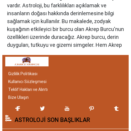
vardır. Astroloji, bu farklılıkları açıklamak ve
insanların doğası hakkında derinlemesine bilgi
sağlamak için kullanılır. Bu makalede, zodyak
kuşağının etkileyici bir burcu olan Akrep Burcu'nun
özellikleri üzerinde duracağız. Akrep burcu, derin
duyguları, tutkuyu ve gizemi simgeler. Hem Akrep
burcu erkeği hem de kadını, astrolojik özellikleri
bakımından benzersizdir. Ayrıca, hangi aylar
arasında doğdukları da onların kişilik özelliklerini
Gizlilik Politikası
belirlemede etkilidir.
Kullanıcı Sözleşmesi
Akrep Burcu Özellikleri:
Teklif Hakları ve Alıntı
Gizemli ve Kararlı
Bize Ulaşın
Akrep burcu, astrolojide 23 Ekim ile 21 Kasım
ASTROLOJİ SON BAŞLIKLAR
tarihleri arasında doğanları ifade eder. Bu
dönemde doğan bireyler genellikle gizemli ve derin