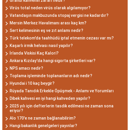
kullanarak çözüm odaklıdırlar.
Granül kahvenin zararı nedir?
Akrep Burcu Erkeği
Virüs total neden virüs olarak algılamıyor?
Vatandaşın makbuzunda stopaj vergisi ne kadardır?
Özellikleri: Güçlü ve
Mersin Merkez Havalimanı arası kaç km?
Karizmatik
Sert kelimesinin eş ve zıt anlamı nedir?
Türk telekom'da taahhüdü iptal etmenin cezası var mı?
Akrep burcu erkeği, genellikle güçlü bir karaktere
Kaşarlı irmik helvası nasıl yapılır?
İrlanda Viskisi Kaç Kalori?
ve derin bir içsel güce sahiptir. Karizmatik ve
Ankara Kızılay'da hangi sigorta şirketleri var?
etkileyici kişilikleriyle dikkat çekerler. Akrep burcu
NPS amacı nedir?
erkekleri, duygusal derinlikleri ve tutkulu
Toplama işleminde toplananların adı nedir?
yaklaşımlarıyla ilişkilerde derin bağlar kurabilirler.
Hyundai i 10 kaç beygir?
Ancak, bazen kıskançlık eğilimleri de
Rüyada Tanıdık Erkekle Öpüşmek - Anlamı ve Yorumları
gösterebilirler.
Dibek kahvesi en iyi hangi kahveden yapılır?
Akrep Burcu Kadını
2025 yılı için defterlerin tasdik edilmesi ne zaman sona
Özellikleri: Çekici ve Zeki
eriyor?
Alo 170'e ne zaman bağlanabilirim?
Hangi bakanlık genelgeleri yayınlar?
Akrep burcu kadını, çekici ve gizemli bir aura ile