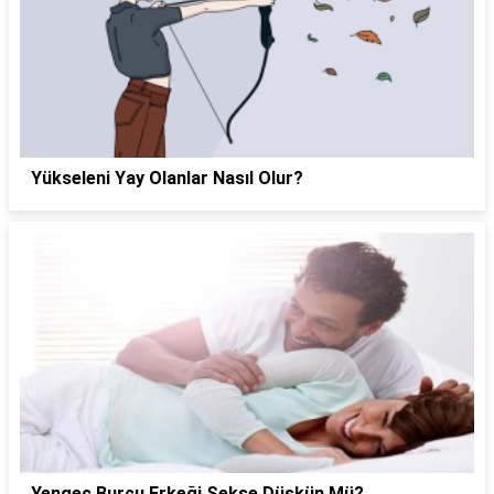
Yükseleni Yay Olanlar Nasıl Olur?
Yengeç Burcu Erkeği Sekse Düşkün Mü?