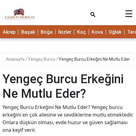
×
☰
Akrep
Başak
Boğa
İkizler
Koç
Kova
Oğlak
Ter
Anasayfa
Yengeç Burcu
Yengeç Burcu Erkeğini Ne Mutlu Eder?
Yengeç Burcu Erkeğini
Ne Mutlu Eder?
Yengeç Burcu Erkeğini Ne Mutlu Eder? Yengeç burcu
erkeğini en çok ailesine ve sevdiklerine mutlu etmektedir.
Onlara düşkün olması, evde huzur ve güven sağlaması
ona keyif verir.