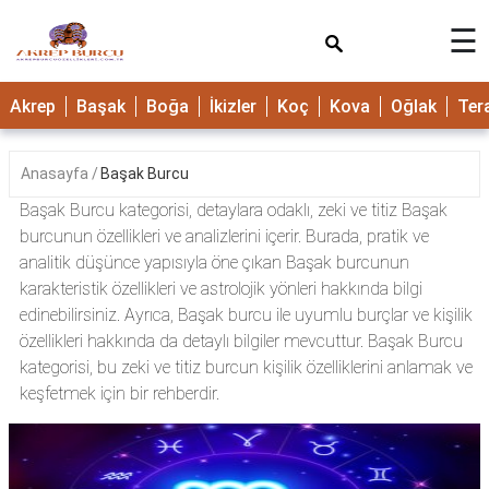
×
☰
Akrep
Başak
Boğa
İkizler
Koç
Kova
Oğlak
Ter
Anasayfa
Başak Burcu
Başak Burcu kategorisi, detaylara odaklı, zeki ve titiz Başak
burcunun özellikleri ve analizlerini içerir. Burada, pratik ve
analitik düşünce yapısıyla öne çıkan Başak burcunun
karakteristik özellikleri ve astrolojik yönleri hakkında bilgi
edinebilirsiniz. Ayrıca, Başak burcu ile uyumlu burçlar ve kişilik
özellikleri hakkında da detaylı bilgiler mevcuttur. Başak Burcu
kategorisi, bu zeki ve titiz burcun kişilik özelliklerini anlamak ve
keşfetmek için bir rehberdir.