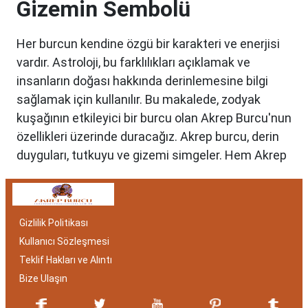
Gizemin Sembolü
Her burcun kendine özgü bir karakteri ve enerjisi
vardır. Astroloji, bu farklılıkları açıklamak ve
insanların doğası hakkında derinlemesine bilgi
sağlamak için kullanılır. Bu makalede, zodyak
kuşağının etkileyici bir burcu olan Akrep Burcu'nun
özellikleri üzerinde duracağız. Akrep burcu, derin
duyguları, tutkuyu ve gizemi simgeler. Hem Akrep
burcu erkeği hem de kadını, astrolojik özellikleri
bakımından benzersizdir. Ayrıca, hangi aylar
arasında doğdukları da onların kişilik özelliklerini
Gizlilik Politikası
belirlemede etkilidir.
Kullanıcı Sözleşmesi
Akrep Burcu Özellikleri:
Teklif Hakları ve Alıntı
Gizemli ve Kararlı
Bize Ulaşın