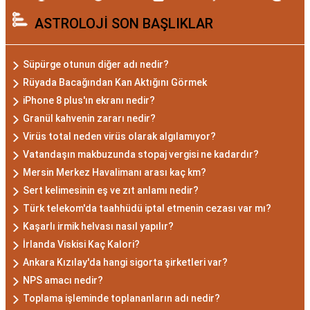
Akrep burcu, astrolojide 23 Ekim ile 21 Kasım
ASTROLOJİ SON BAŞLIKLAR
tarihleri arasında doğanları ifade eder. Bu
dönemde doğan bireyler genellikle gizemli ve derin
düşünce yapısına sahiptir. Akrep burcunun temel
Süpürge otunun diğer adı nedir?
özellikleri arasında kararlılık, cesaret ve tutku
Rüyada Bacağından Kan Aktığını Görmek
bulunur. Akrepler, hedeflerine ulaşmak için
iPhone 8 plus'ın ekranı nedir?
kararlılıkla çalışan bireylerdir. Aynı zamanda,
Granül kahvenin zararı nedir?
zekalarını ve keskin gözlem yeteneklerini
Virüs total neden virüs olarak algılamıyor?
kullanarak çözüm odaklıdırlar.
Vatandaşın makbuzunda stopaj vergisi ne kadardır?
Akrep Burcu Erkeği
Mersin Merkez Havalimanı arası kaç km?
Sert kelimesinin eş ve zıt anlamı nedir?
Özellikleri: Güçlü ve
Türk telekom'da taahhüdü iptal etmenin cezası var mı?
Karizmatik
Kaşarlı irmik helvası nasıl yapılır?
İrlanda Viskisi Kaç Kalori?
Akrep burcu erkeği, genellikle güçlü bir karaktere
Ankara Kızılay'da hangi sigorta şirketleri var?
NPS amacı nedir?
ve derin bir içsel güce sahiptir. Karizmatik ve
Toplama işleminde toplananların adı nedir?
etkileyici kişilikleriyle dikkat çekerler. Akrep burcu