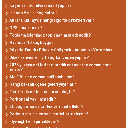
zekalarını ve keskin gözlem yeteneklerini
Kaşarlı irmik helvası nasıl yapılır?
kullanarak çözüm odaklıdırlar.
İrlanda Viskisi Kaç Kalori?
Akrep Burcu Erkeği
Ankara Kızılay'da hangi sigorta şirketleri var?
NPS amacı nedir?
Özellikleri: Güçlü ve
Toplama işleminde toplananların adı nedir?
Karizmatik
Hyundai i 10 kaç beygir?
Rüyada Tanıdık Erkekle Öpüşmek - Anlamı ve Yorumları
Akrep burcu erkeği, genellikle güçlü bir karaktere
Dibek kahvesi en iyi hangi kahveden yapılır?
2025 yılı için defterlerin tasdik edilmesi ne zaman sona
ve derin bir içsel güce sahiptir. Karizmatik ve
eriyor?
etkileyici kişilikleriyle dikkat çekerler. Akrep burcu
Alo 170'e ne zaman bağlanabilirim?
erkekleri, duygusal derinlikleri ve tutkulu
Hangi bakanlık genelgeleri yayınlar?
yaklaşımlarıyla ilişkilerde derin bağlar kurabilirler.
Twitter'da neden bir sorun oluştu?
Ancak, bazen kıskançlık eğilimleri de
Peritoneal yayılım nedir?
gösterebilirler.
5G bağlantısı dijital ikizleri nasıl etkiler?
Akrep Burcu Kadını
Redmi serisinin en yeni modelleri nelerdir?
Özellikleri: Çekici ve Zeki
Flyweight en ağır siklet mi?