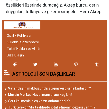
özellikleri üzerinde duracağız. Akrep burcu, derin
duyguları, tutkuyu ve gizemi simgeler. Hem Akrep
burcu erkeği hem de kadını, astrolojik özellikleri
bakımından benzersizdir. Ayrıca, hangi aylar
arasında doğdukları da onların kişilik özelliklerini
Gizlilik Politikası
belirlemede etkilidir.
Kullanıcı Sözleşmesi
Akrep Burcu Özellikleri:
Teklif Hakları ve Alıntı
Gizemli ve Kararlı
Bize Ulaşın
Akrep burcu, astrolojide 23 Ekim ile 21 Kasım
ASTROLOJİ SON BAŞLIKLAR
tarihleri arasında doğanları ifade eder. Bu
dönemde doğan bireyler genellikle gizemli ve derin
düşünce yapısına sahiptir. Akrep burcunun temel
Vatandaşın makbuzunda stopaj vergisi ne kadardır?
özellikleri arasında kararlılık, cesaret ve tutku
Mersin Merkez Havalimanı arası kaç km?
bulunur. Akrepler, hedeflerine ulaşmak için
Sert kelimesinin eş ve zıt anlamı nedir?
kararlılıkla çalışan bireylerdir. Aynı zamanda,
Türk telekom'da taahhüdü iptal etmenin cezası var mı?