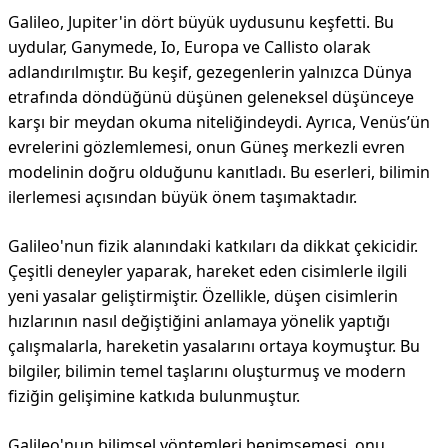
Galileo, Jupiter'in dört büyük uydusunu keşfetti. Bu
uydular, Ganymede, Io, Europa ve Callisto olarak
adlandırılmıştır. Bu keşif, gezegenlerin yalnızca Dünya
etrafında döndüğünü düşünen geleneksel düşünceye
karşı bir meydan okuma niteliğindeydi. Ayrıca, Venüs’ün
evrelerini gözlemlemesi, onun Güneş merkezli evren
modelinin doğru olduğunu kanıtladı. Bu eserleri, bilimin
ilerlemesi açısından büyük önem taşımaktadır.
Galileo'nun fizik alanındaki katkıları da dikkat çekicidir.
Çeşitli deneyler yaparak, hareket eden cisimlerle ilgili
yeni yasalar geliştirmiştir. Özellikle, düşen cisimlerin
hızlarının nasıl değiştiğini anlamaya yönelik yaptığı
çalışmalarla, hareketin yasalarını ortaya koymuştur. Bu
bilgiler, bilimin temel taşlarını oluşturmuş ve modern
fiziğin gelişimine katkıda bulunmuştur.
Galileo'nun bilimsel yöntemleri benimsemesi, onu