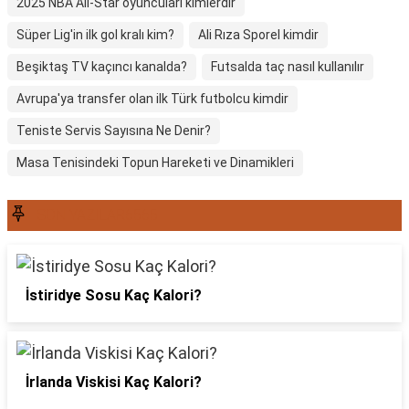
2025 NBA All-Star oyuncuları kimlerdir
Süper Lig'in ilk gol kralı kim?
Ali Rıza Sporel kimdir
Beşiktaş TV kaçıncı kanalda?
Futsalda taç nasıl kullanılır
Avrupa'ya transfer olan ilk Türk futbolcu kimdir
Teniste Servis Sayısına Ne Denir?
Masa Tenisindeki Topun Hareketi ve Dinamikleri
SON YAZILAR6565
İstiridye Sosu Kaç Kalori?
İrlanda Viskisi Kaç Kalori?