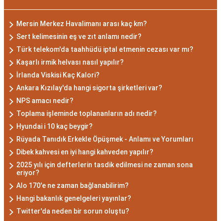
dönemde doğan bireyler genellikle gizemli ve derin
düşünce yapısına sahiptir. Akrep burcunun temel
Mersin Merkez Havalimanı arası kaç km?
özellikleri arasında kararlılık, cesaret ve tutku
Sert kelimesinin eş ve zıt anlamı nedir?
bulunur. Akrepler, hedeflerine ulaşmak için
Türk telekom'da taahhüdü iptal etmenin cezası var mı?
kararlılıkla çalışan bireylerdir. Aynı zamanda,
Kaşarlı irmik helvası nasıl yapılır?
zekalarını ve keskin gözlem yeteneklerini
İrlanda Viskisi Kaç Kalori?
kullanarak çözüm odaklıdırlar.
Ankara Kızılay'da hangi sigorta şirketleri var?
Akrep Burcu Erkeği
NPS amacı nedir?
Toplama işleminde toplananların adı nedir?
Özellikleri: Güçlü ve
Hyundai i 10 kaç beygir?
Karizmatik
Rüyada Tanıdık Erkekle Öpüşmek - Anlamı ve Yorumları
Dibek kahvesi en iyi hangi kahveden yapılır?
Akrep burcu erkeği, genellikle güçlü bir karaktere
2025 yılı için defterlerin tasdik edilmesi ne zaman sona
eriyor?
ve derin bir içsel güce sahiptir. Karizmatik ve
Alo 170'e ne zaman bağlanabilirim?
etkileyici kişilikleriyle dikkat çekerler. Akrep burcu
Hangi bakanlık genelgeleri yayınlar?
erkekleri, duygusal derinlikleri ve tutkulu
Twitter'da neden bir sorun oluştu?
yaklaşımlarıyla ilişkilerde derin bağlar kurabilirler.