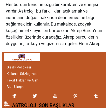
Her burcun kendine özgü bir karakteri ve enerjisi
vardır. Astroloji, bu farklılıkları açıklamak ve
insanların doğası hakkında derinlemesine bilgi
sağlamak için kullanılır. Bu makalede, zodyak
kuşağının etkileyici bir burcu olan Akrep Burcu'nun
özellikleri üzerinde duracağız. Akrep burcu, derin
duyguları, tutkuyu ve gizemi simgeler. Hem Akrep
burcu erkeği hem de kadını, astrolojik özellikleri
bakımından benzersizdir. Ayrıca, hangi aylar
arasında doğdukları da onların kişilik özelliklerini
Gizlilik Politikası
belirlemede etkilidir.
Kullanıcı Sözleşmesi
Akrep Burcu Özellikleri:
Teklif Hakları ve Alıntı
Gizemli ve Kararlı
Bize Ulaşın
Akrep burcu, astrolojide 23 Ekim ile 21 Kasım
ASTROLOJİ SON BAŞLIKLAR
tarihleri arasında doğanları ifade eder. Bu