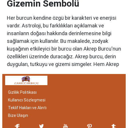
Gizemin Sembolü
Her burcun kendine özgü bir karakteri ve enerjisi
vardır. Astroloji, bu farklılıkları açıklamak ve
insanların doğası hakkında derinlemesine bilgi
sağlamak için kullanılır. Bu makalede, zodyak
kuşağının etkileyici bir burcu olan Akrep Burcu'nun
özellikleri üzerinde duracağız. Akrep burcu, derin
duyguları, tutkuyu ve gizemi simgeler. Hem Akrep
burcu erkeği hem de kadını, astrolojik özellikleri
bakımından benzersizdir. Ayrıca, hangi aylar
arasında doğdukları da onların kişilik özelliklerini
Gizlilik Politikası
belirlemede etkilidir.
Kullanıcı Sözleşmesi
Akrep Burcu Özellikleri:
Teklif Hakları ve Alıntı
Gizemli ve Kararlı
Bize Ulaşın