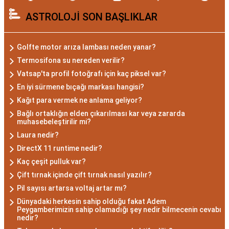
Akrep burcu, astrolojide 23 Ekim ile 21 Kasım
ASTROLOJİ SON BAŞLIKLAR
tarihleri arasında doğanları ifade eder. Bu
dönemde doğan bireyler genellikle gizemli ve derin
düşünce yapısına sahiptir. Akrep burcunun temel
Golfte motor arıza lambası neden yanar?
özellikleri arasında kararlılık, cesaret ve tutku
Termosifona su nereden verilir?
bulunur. Akrepler, hedeflerine ulaşmak için
Vatsap'ta profil fotoğrafı için kaç piksel var?
kararlılıkla çalışan bireylerdir. Aynı zamanda,
En iyi sürmene bıçağı markası hangisi?
zekalarını ve keskin gözlem yeteneklerini
Kağıt para vermek ne anlama geliyor?
kullanarak çözüm odaklıdırlar.
Bağlı ortaklığın elden çıkarılması kar veya zararda
muhasebeleştirilir mi?
Akrep Burcu Erkeği
Laura nedir?
Özellikleri: Güçlü ve
DirectX 11 runtime nedir?
Kaç çeşit pulluk var?
Karizmatik
Çift tırnak içinde çift tırnak nasıl yazılır?
Pil sayısı artarsa voltaj artar mı?
Akrep burcu erkeği, genellikle güçlü bir karaktere
Dünyadaki herkesin sahip olduğu fakat Adem
ve derin bir içsel güce sahiptir. Karizmatik ve
Peygamberimizin sahip olamadığı şey nedir bilmecenin cevabı
nedir?
etkileyici kişilikleriyle dikkat çekerler. Akrep burcu