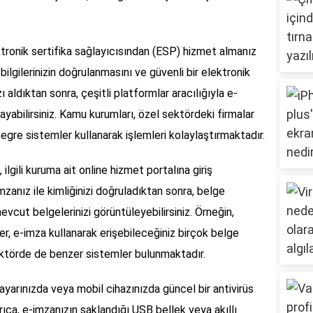
ktronik sertifika sağlayıcısından (ESP) hizmet almanız
bilgilerinizin doğrulanmasını ve güvenli bir elektronik
 aldıktan sonra, çeşitli platformlar aracılığıyla e-
layabilirsiniz. Kamu kurumları, özel sektördeki firmalar
ntegre sistemler kullanarak işlemleri kolaylaştırmaktadır.
lgili kuruma ait online hizmet portalına giriş
mzanız ile kimliğinizi doğruladıktan sonra, belge
mevcut belgelerinizi görüntüleyebilirsiniz. Örneğin,
er, e-imza kullanarak erişebileceğiniz birçok belge
sektörde de benzer sistemler bulunmaktadır.
isayarınızda veya mobil cihazınızda güncel bir antivirüs
ıca, e-imzanızın saklandığı USB bellek veya akıllı