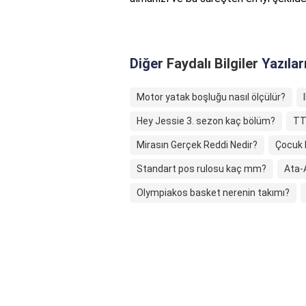
Diğer
Faydalı Bilgiler
Yazılar
Motor yatak boşluğu nasıl ölçülür?
Hey Jessie 3. sezon kaç bölüm?
TT
Mirasın Gerçek Reddi Nedir?
Çocuk k
Standart pos rulosu kaç mm?
Ata-A
Olympiakos basket nerenin takımı?