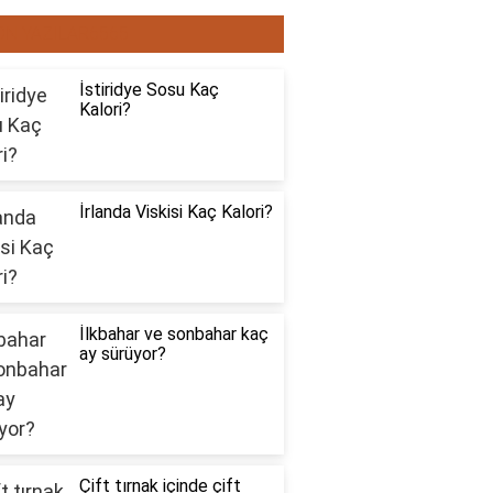
ON YAZILAR6565
İstiridye Sosu Kaç
Kalori?
İrlanda Viskisi Kaç Kalori?
İlkbahar ve sonbahar kaç
ay sürüyor?
Çift tırnak içinde çift