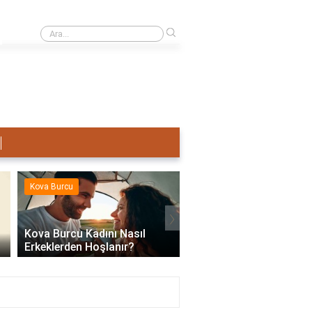
›
Terazi Erkeği Nasıl Sevişir?
Kova Burcu
Kova Burcu
›
Kova Burcu Kadını Nasıl
Erkeklerden Hoşlanır?
Kova Burcu Su Mu Hav