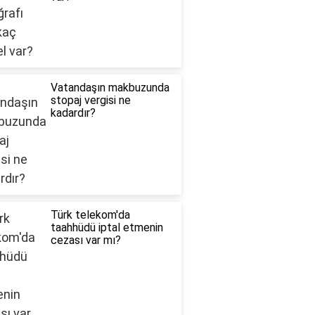
Vatandaşın makbuzunda
stopaj vergisi ne
kadardır?
Türk telekom'da
taahhüdü iptal etmenin
cezası var mı?