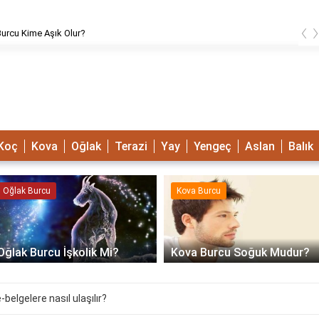
‹
urcu Kime Aşık Olur?
Koç
Kova
Oğlak
Terazi
Yay
Yengeç
Aslan
Balık
Oğlak Burcu
Kova Burcu
Oğlak Burcu İşkolik Mi?
Kova Burcu Soğuk Mudur?
-belgelere nasıl ulaşılır?