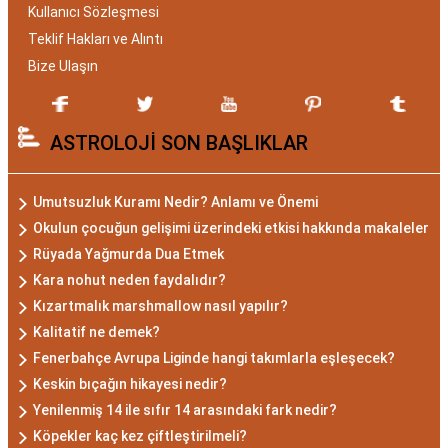
Kullanıcı Sözleşmesi
Akrep Burcu Özellikleri:
Teklif Hakları ve Alıntı
Gizemli ve Kararlı
Bize Ulaşın
Akrep burcu, astrolojide 23 Ekim ile 21 Kasım
ASTROLOJİ SON BAŞLIKLAR
tarihleri arasında doğanları ifade eder. Bu
dönemde doğan bireyler genellikle gizemli ve derin
düşünce yapısına sahiptir. Akrep burcunun temel
Umutsuzluk Kuramı Nedir? Anlamı ve Önemi
özellikleri arasında kararlılık, cesaret ve tutku
Okulun çocuğun gelişimi üzerindeki etkisi hakkında makaleler
bulunur. Akrepler, hedeflerine ulaşmak için
Rüyada Yağmurda Dua Etmek
kararlılıkla çalışan bireylerdir. Aynı zamanda,
Kara nohut neden faydalıdır?
zekalarını ve keskin gözlem yeteneklerini
Kızartmalık marshmallow nasıl yapılır?
kullanarak çözüm odaklıdırlar.
Kalitatif ne demek?
Akrep Burcu Erkeği
Fenerbahçe Avrupa Liginde hangi takımlarla eşleşecek?
Keskin bıçağın hikayesi nedir?
Özellikleri: Güçlü ve
Yenilenmiş 14 ile sıfır 14 arasındaki fark nedir?
Karizmatik
Köpekler kaç kez çiftleştirilmeli?