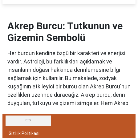
Akrep Burcu: Tutkunun ve
Gizemin Sembolü
Her burcun kendine özgü bir karakteri ve enerjisi
vardır. Astroloji, bu farklılıkları açıklamak ve
insanların doğası hakkında derinlemesine bilgi
sağlamak için kullanılır. Bu makalede, zodyak
kuşağının etkileyici bir burcu olan Akrep Burcu'nun
özellikleri üzerinde duracağız. Akrep burcu, derin
duyguları, tutkuyu ve gizemi simgeler. Hem Akrep
burcu erkeği hem de kadını, astrolojik özellikleri
bakımından benzersizdir. Ayrıca, hangi aylar
arasında doğdukları da onların kişilik özelliklerini
Gizlilik Politikası
belirlemede etkilidir.