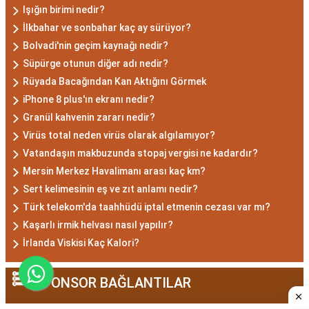
Işığın birimi nedir?
Akrep burcu erkeği, genellikle güçlü bir karaktere
İlkbahar ve sonbahar kaç ay sürüyor?
Bolvadi'nin geçim kaynağı nedir?
ve derin bir içsel güce sahiptir. Karizmatik ve
Süpürge otunun diğer adı nedir?
etkileyici kişilikleriyle dikkat çekerler. Akrep burcu
Rüyada Bacağından Kan Aktığını Görmek
erkekleri, duygusal derinlikleri ve tutkulu
iPhone 8 plus'ın ekranı nedir?
yaklaşımlarıyla ilişkilerde derin bağlar kurabilirler.
Granül kahvenin zararı nedir?
Ancak, bazen kıskançlık eğilimleri de
Virüs total neden virüs olarak algılamıyor?
gösterebilirler.
Vatandaşın makbuzunda stopaj vergisi ne kadardır?
Akrep Burcu Kadını
Mersin Merkez Havalimanı arası kaç km?
Özellikleri: Çekici ve Zeki
Sert kelimesinin eş ve zıt anlamı nedir?
Türk telekom'da taahhüdü iptal etmenin cezası var mı?
Akrep burcu kadını, çekici ve gizemli bir aura ile
Kaşarlı irmik helvası nasıl yapılır?
çevrili olan kadınlardır. Zekalarını kullanarak
İrlanda Viskisi Kaç Kalori?
çözüm odaklı düşünürler ve hedeflerine ulaşmak
için kararlılıkla çalışırlar. Aynı zamanda duygusal
SPONSOR BAĞLANTILAR
derinlikleri, ilişkilerinde tutkulu ve bağlı olmalarını