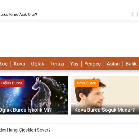
‹
urcu Kime Aşık Olur?
Koç
Kova
Oğlak
Terazi
Yay
Yengeç
Aslan
Balık
Oğlak Burcu
Kova Burcu
Oğlak Burcu İşkolik Mi?
Kova Burcu Soğuk Mudur?
ını Hangi Çiçekleri Sever?