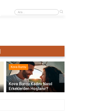
›
Terazi Erkeği Nasıl Sevişir?
Kova Burcu
Kova Burcu
›
Kova Burcu Kadını Nasıl
Erkeklerden Hoşlanır?
Kova Burcu Su Mu Hav