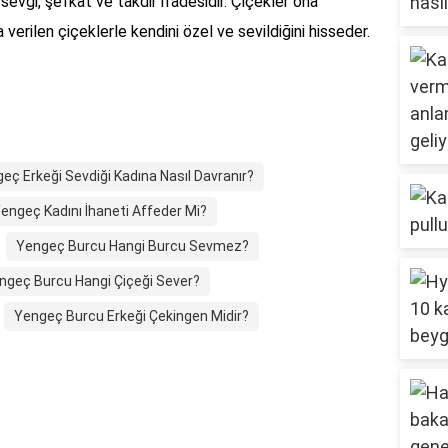
vgi, şefkat ve takdir ifadesidir. Çiçekler ona
a verilen çiçeklerle kendini özel ve sevildiğini hisseder.
eç Erkeği Sevdiği Kadına Nasıl Davranır?
engeç Kadını İhaneti Affeder Mi?
Yengeç Burcu Hangi Burcu Sevmez?
ngeç Burcu Hangi Çiçeği Sever?
Yengeç Burcu Erkeği Çekingen Midir?