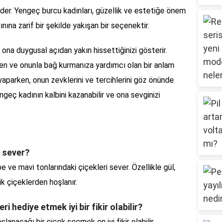
eder. Yengeç burcu kadınları, güzellik ve estetiğe önem
nına zarif bir şekilde yakışan bir seçenektir.
na duygusal açıdan yakın hissettiğinizi gösterir.
ren ve onunla bağ kurmanıza yardımcı olan bir anlam
yaparken, onun zevklerini ve tercihlerini göz önünde
geç kadının kalbini kazanabilir ve ona sevginizi
i sever?
 ve mavi tonlarındaki çiçekleri sever. Özellikle gül,
k çiçeklerden hoşlanır.
i hediye etmek iyi bir fikir olabilir?
anacağı bir çiçek seçmek en iyi fikir olabilir.