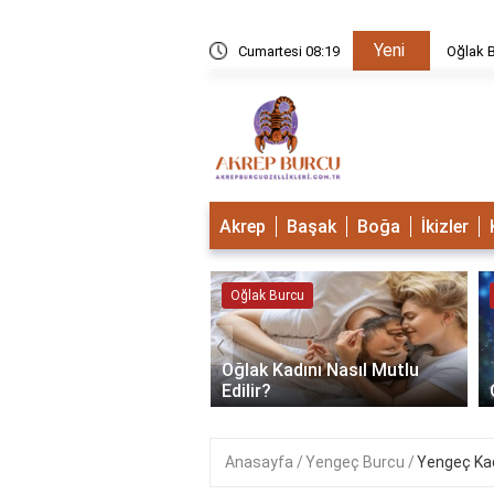
Yeni
u Mudur?
Cumartesi 08:19
Oğlak B
Akrep
Başak
Boğa
İkizler
 Burcu
Oğlak Burcu
‹
Oğlak Kadını Nasıl Mutlu
 Burcu Güçlü Mü?
Edilir?
Anasayfa
Yengeç Burcu
Yengeç Kad