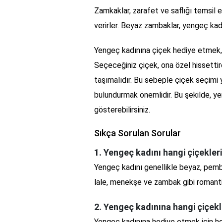
Zamkaklar, zarafet ve saflığı temsil 
verirler. Beyaz zambaklar, yengeç kadı
Yengeç kadınına çiçek hediye etmek, o
Seçeceğiniz çiçek, ona özel hissetti
taşımalıdır. Bu sebeple çiçek seçimi 
bulundurmak önemlidir. Bu şekilde, yen
gösterebilirsiniz.
Sıkça Sorulan Sorular
1. Yengeç kadını hangi çiçekler
Yengeç kadını genellikle beyaz, pembe
lale, menekşe ve zambak gibi romanti
2. Yengeç kadınına hangi çiçekler
Yengeç kadınına hediye etmek için hoşl