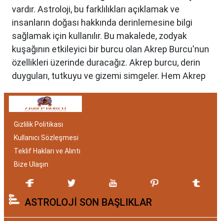
vardır. Astroloji, bu farklılıkları açıklamak ve
insanların doğası hakkında derinlemesine bilgi
sağlamak için kullanılır. Bu makalede, zodyak
kuşağının etkileyici bir burcu olan Akrep Burcu'nun
özellikleri üzerinde duracağız. Akrep burcu, derin
duyguları, tutkuyu ve gizemi simgeler. Hem Akrep
burcu erkeği hem de kadını, astrolojik özellikleri
bakımından benzersizdir. Ayrıca, hangi aylar
arasında doğdukları da onların kişilik özelliklerini
Gizlilik Politikası
belirlemede etkilidir.
Kullanıcı Sözleşmesi
Akrep Burcu Özellikleri:
Teklif Hakları ve Alıntı
Gizemli ve Kararlı
Bize Ulaşın
Akrep burcu, astrolojide 23 Ekim ile 21 Kasım
ASTROLOJİ SON BAŞLIKLAR
tarihleri arasında doğanları ifade eder. Bu
dönemde doğan bireyler genellikle gizemli ve derin