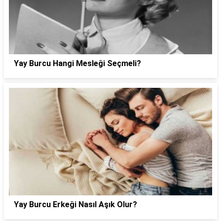
Yay Burcu Hangi Mesleği Seçmeli?
Yay Burcu Erkeği Nasıl Aşık Olur?