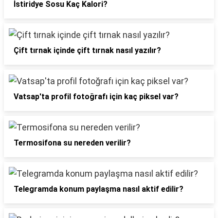
İstiridye Sosu Kaç Kalori?
Çift tırnak içinde çift tırnak nasıl yazılır?
Vatsap'ta profil fotoğrafı için kaç piksel var?
Termosifona su nereden verilir?
Telegramda konum paylaşma nasıl aktif edilir?