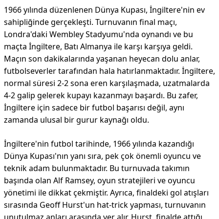
1966 yılında düzenlenen Dünya Kupası, İngiltere'nin ev
sahipliğinde gerçekleşti. Turnuvanın final maçı,
Londra'daki Wembley Stadyumu'nda oynandı ve bu
maçta İngiltere, Batı Almanya ile karşı karşıya geldi.
Maçın son dakikalarında yaşanan heyecan dolu anlar,
futbolseverler tarafından hala hatırlanmaktadır. İngiltere,
normal süresi 2-2 sona eren karşılaşmada, uzatmalarda
4-2 galip gelerek kupayı kazanmayı başardı. Bu zafer,
İngiltere için sadece bir futbol başarısı değil, aynı
zamanda ulusal bir gurur kaynağı oldu.
İngiltere'nin futbol tarihinde, 1966 yılında kazandığı
Dünya Kupası'nın yanı sıra, pek çok önemli oyuncu ve
teknik adam bulunmaktadır. Bu turnuvada takımın
başında olan Alf Ramsey, oyun stratejileri ve oyuncu
yönetimi ile dikkat çekmiştir. Ayrıca, finaldeki gol atışları
sırasında Geoff Hurst'un hat-trick yapması, turnuvanın
unutulmaz anları arasında yer alır. Hurst, finalde attığı