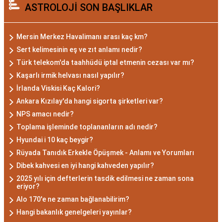
ASTROLOJİ SON BAŞLIKLAR
tarihleri arasında doğanları ifade eder. Bu
dönemde doğan bireyler genellikle gizemli ve derin
düşünce yapısına sahiptir. Akrep burcunun temel
Mersin Merkez Havalimanı arası kaç km?
özellikleri arasında kararlılık, cesaret ve tutku
Sert kelimesinin eş ve zıt anlamı nedir?
bulunur. Akrepler, hedeflerine ulaşmak için
Türk telekom'da taahhüdü iptal etmenin cezası var mı?
kararlılıkla çalışan bireylerdir. Aynı zamanda,
Kaşarlı irmik helvası nasıl yapılır?
zekalarını ve keskin gözlem yeteneklerini
İrlanda Viskisi Kaç Kalori?
kullanarak çözüm odaklıdırlar.
Ankara Kızılay'da hangi sigorta şirketleri var?
Akrep Burcu Erkeği
NPS amacı nedir?
Toplama işleminde toplananların adı nedir?
Özellikleri: Güçlü ve
Hyundai i 10 kaç beygir?
Karizmatik
Rüyada Tanıdık Erkekle Öpüşmek - Anlamı ve Yorumları
Dibek kahvesi en iyi hangi kahveden yapılır?
Akrep burcu erkeği, genellikle güçlü bir karaktere
2025 yılı için defterlerin tasdik edilmesi ne zaman sona
eriyor?
ve derin bir içsel güce sahiptir. Karizmatik ve
Alo 170'e ne zaman bağlanabilirim?
etkileyici kişilikleriyle dikkat çekerler. Akrep burcu
Hangi bakanlık genelgeleri yayınlar?
erkekleri, duygusal derinlikleri ve tutkulu