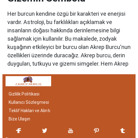
Her burcun kendine özgü bir karakteri ve enerjisi
vardır. Astroloji, bu farklılıkları açıklamak ve
insanların doğası hakkında derinlemesine bilgi
sağlamak için kullanılır. Bu makalede, zodyak
kuşağının etkileyici bir burcu olan Akrep Burcu'nun
özellikleri üzerinde duracağız. Akrep burcu, derin
duyguları, tutkuyu ve gizemi simgeler. Hem Akrep
burcu erkeği hem de kadını, astrolojik özellikleri
bakımından benzersizdir. Ayrıca, hangi aylar
arasında doğdukları da onların kişilik özelliklerini
Gizlilik Politikası
belirlemede etkilidir.
Kullanıcı Sözleşmesi
Akrep Burcu Özellikleri:
Teklif Hakları ve Alıntı
Gizemli ve Kararlı
Bize Ulaşın
Akrep burcu, astrolojide 23 Ekim ile 21 Kasım