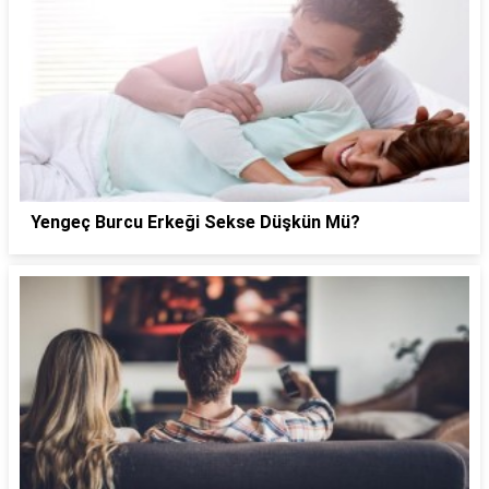
Yengeç Burcu Erkeği Sekse Düşkün Mü?