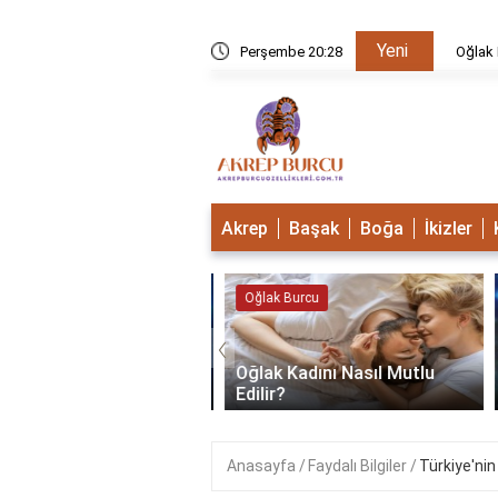
Yeni
u Mudur?
Perşembe 20:28
Oğlak B
Akrep
Başak
Boğa
İkizler
 Burcu
Oğlak Burcu
‹
Oğlak Kadını Nasıl Mutlu
 Burcu Güçlü Mü?
Edilir?
Anasayfa
Faydalı Bilgiler
Türkiye'nin