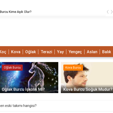
‹
urcu Kime Aşık Olur?
Koç
Kova
Oğlak
Terazi
Yay
Yengeç
Aslan
Balık
Oğlak Burcu
Kova Burcu
Oğlak Burcu İşkolik Mi?
Kova Burcu Soğuk Mudur?
 en eski takımı hangisi?