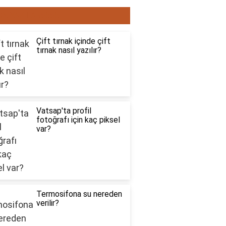
ON YAZILAR6565
Çift tırnak içinde çift
tırnak nasıl yazılır?
Vatsap'ta profil
fotoğrafı için kaç piksel
var?
Termosifona su nereden
verilir?