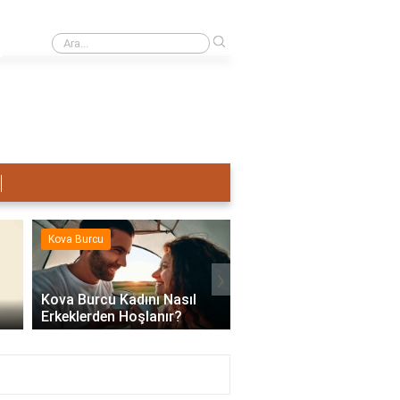
›
Terazi Erkeği Nasıl Sevişir?
Kova Burcu
Kova Burcu
›
Kova Burcu Kadını Nasıl
Erkeklerden Hoşlanır?
Kova Burcu Su Mu Hav