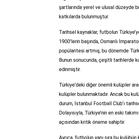
şartlarında yerel ve ulusal düzeyde b
katkılarda bulunmuştur.
Tarihsel kaynaklar, futbolun Türkiye’ye 
1900'lerin başında, Osmanlı İmparato
popülaritesi artmış, bu dönemde Türk
Bunun sonucunda, çeşitli tarihlerde ku
edinmiştir.
Türkiye'deki diğer önemli kulüpler ar
kulüpler bulunmaktadır. Ancak bu kulü
durum, İstanbul Football Club’ı tarih
Dolayısıyla, Türkiye’nin en eski takım
açısından kritik öneme sahiptir.
Ayrıca, futbolun yanı sıra bu kulübün