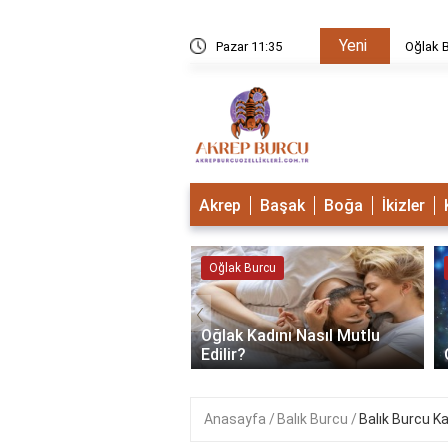
Yeni
u Mudur?
Pazar 11:35
Oğlak B
Akrep
Başak
Boğa
İkizler
 Burcu
Oğlak Burcu
‹
Oğlak Kadını Nasıl Mutlu
 Burcu Güçlü Mü?
Edilir?
Anasayfa
Balık Burcu
Balık Burcu Ka