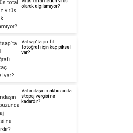
Virüs total neden virüs
olarak algılamıyor?
Vatsap'ta profil
fotoğrafı için kaç piksel
var?
Vatandaşın makbuzunda
stopaj vergisi ne
kadardır?