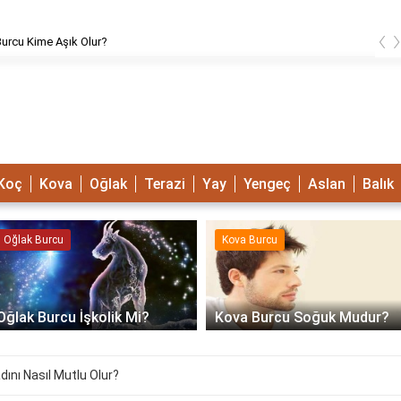
‹
urcu Kime Aşık Olur?
Koç
Kova
Oğlak
Terazi
Yay
Yengeç
Aslan
Balık
Oğlak Burcu
Kova Burcu
Oğlak Burcu İşkolik Mi?
Kova Burcu Soğuk Mudur?
dını Nasıl Mutlu Olur?