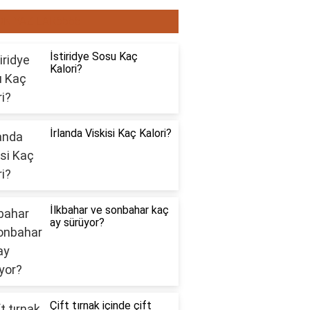
ON YAZILAR6565
İstiridye Sosu Kaç
Kalori?
İrlanda Viskisi Kaç Kalori?
İlkbahar ve sonbahar kaç
ay sürüyor?
Çift tırnak içinde çift