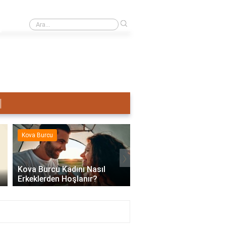
›
Terazi Erkeği Nasıl Sevişir?
Kova Burcu
Kova Burcu
›
Kova Burcu Kadını Nasıl
Erkeklerden Hoşlanır?
Kova Burcu Su Mu Hav