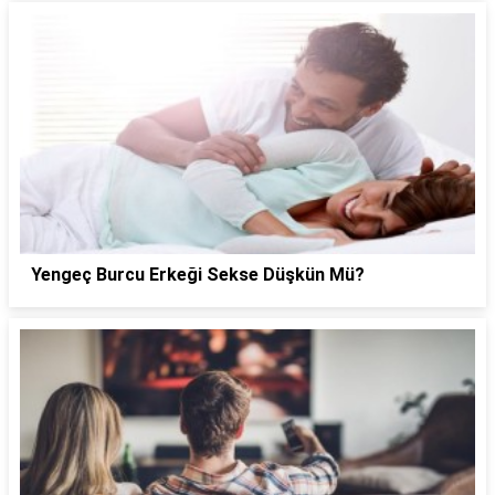
Yengeç Burcu Erkeği Sekse Düşkün Mü?