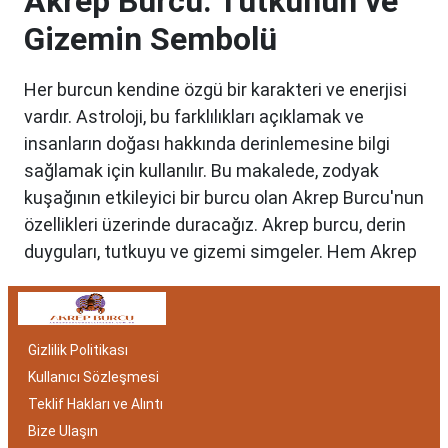
Akrep Burcu: Tutkunun ve
Gizemin Sembolü
Her burcun kendine özgü bir karakteri ve enerjisi
vardır. Astroloji, bu farklılıkları açıklamak ve
insanların doğası hakkında derinlemesine bilgi
sağlamak için kullanılır. Bu makalede, zodyak
kuşağının etkileyici bir burcu olan Akrep Burcu'nun
özellikleri üzerinde duracağız. Akrep burcu, derin
duyguları, tutkuyu ve gizemi simgeler. Hem Akrep
burcu erkeği hem de kadını, astrolojik özellikleri
bakımından benzersizdir. Ayrıca, hangi aylar
arasında doğdukları da onların kişilik özelliklerini
Gizlilik Politikası
belirlemede etkilidir.
Kullanıcı Sözleşmesi
Akrep Burcu Özellikleri:
Teklif Hakları ve Alıntı
Gizemli ve Kararlı
Bize Ulaşın