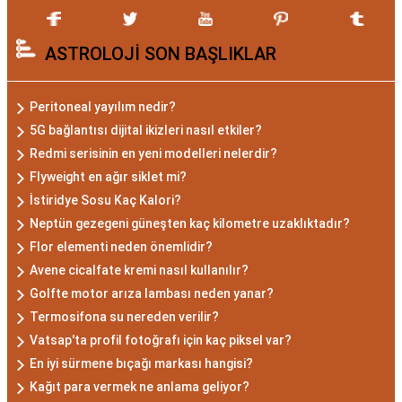
Akrep burcu, astrolojide 23 Ekim ile 21 Kasım
ASTROLOJİ SON BAŞLIKLAR
tarihleri arasında doğanları ifade eder. Bu
dönemde doğan bireyler genellikle gizemli ve derin
düşünce yapısına sahiptir. Akrep burcunun temel
Peritoneal yayılım nedir?
özellikleri arasında kararlılık, cesaret ve tutku
5G bağlantısı dijital ikizleri nasıl etkiler?
bulunur. Akrepler, hedeflerine ulaşmak için
Redmi serisinin en yeni modelleri nelerdir?
kararlılıkla çalışan bireylerdir. Aynı zamanda,
Flyweight en ağır siklet mi?
zekalarını ve keskin gözlem yeteneklerini
İstiridye Sosu Kaç Kalori?
kullanarak çözüm odaklıdırlar.
Neptün gezegeni güneşten kaç kilometre uzaklıktadır?
Akrep Burcu Erkeği
Flor elementi neden önemlidir?
Avene cicalfate kremi nasıl kullanılır?
Özellikleri: Güçlü ve
Golfte motor arıza lambası neden yanar?
Karizmatik
Termosifona su nereden verilir?
Vatsap'ta profil fotoğrafı için kaç piksel var?
Akrep burcu erkeği, genellikle güçlü bir karaktere
En iyi sürmene bıçağı markası hangisi?
Kağıt para vermek ne anlama geliyor?
ve derin bir içsel güce sahiptir. Karizmatik ve