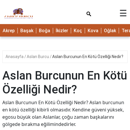
×
☰
Akrep
Başak
Boğa
İkizler
Koç
Kova
Oğlak
Ter
Anasayfa
Aslan Burcu
Aslan Burcunun En Kötü Özelliği Nedir?
Aslan Burcunun En Kötü
Özelliği Nedir?
Aslan Burcunun En Kötü Özelliği Nedir? Aslan burcunun
en kötü özelliği kibirli olmasıdır. Kendine güveni yüksek,
egosu büyük olan Aslanlar, çoğu zaman başkalarını
gölgede bırakma eğilimindedirler.