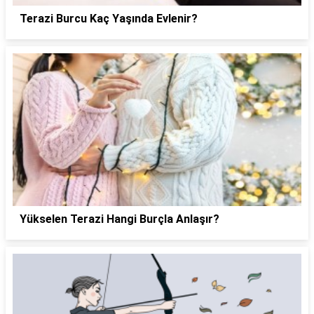
Terazi Burcu Kaç Yaşında Evlenir?
Yükselen Terazi Hangi Burçla Anlaşır?