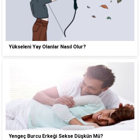
Yükseleni Yay Olanlar Nasıl Olur?
Yengeç Burcu Erkeği Sekse Düşkün Mü?