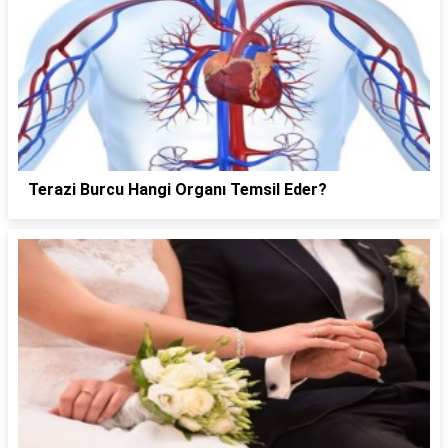
Terazi Burcu Hangi Organı Temsil Eder?