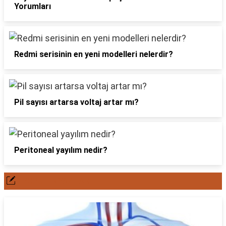
Yorumları
Redmi serisinin en yeni modelleri nelerdir?
Pil sayısı artarsa voltaj artar mı?
Peritoneal yayılım nedir?
POPÜLER YAZILAR