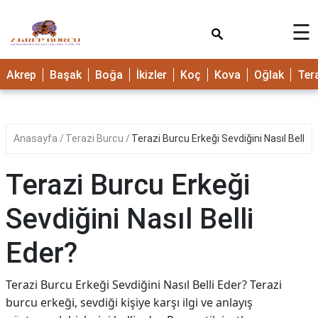
×
☰
Akrep
Başak
Boğa
İkizler
Koç
Kova
Oğlak
Ter
Anasayfa
Terazi Burcu
Terazi Burcu Erkeği Sevdiğini Nasıl Belli E
Terazi Burcu Erkeği
Sevdiğini Nasıl Belli
Eder?
Terazi Burcu Erkeği Sevdiğini Nasıl Belli Eder? Terazi
burcu erkeği, sevdiği kişiye karşı ilgi ve anlayış