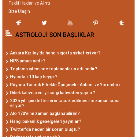
Teklif Hakları ve Alıntı
Gizemli ve Kararlı
Bize Ulaşın
Akrep burcu, astrolojide 23 Ekim ile 21 Kasım
ASTROLOJİ SON BAŞLIKLAR
tarihleri arasında doğanları ifade eder. Bu
dönemde doğan bireyler genellikle gizemli ve derin
düşünce yapısına sahiptir. Akrep burcunun temel
Ankara Kızılay'da hangi sigorta şirketleri var?
özellikleri arasında kararlılık, cesaret ve tutku
NPS amacı nedir?
bulunur. Akrepler, hedeflerine ulaşmak için
Toplama işleminde toplananların adı nedir?
kararlılıkla çalışan bireylerdir. Aynı zamanda,
Hyundai i 10 kaç beygir?
zekalarını ve keskin gözlem yeteneklerini
Rüyada Tanıdık Erkekle Öpüşmek - Anlamı ve Yorumları
kullanarak çözüm odaklıdırlar.
Dibek kahvesi en iyi hangi kahveden yapılır?
Akrep Burcu Erkeği
2025 yılı için defterlerin tasdik edilmesi ne zaman sona
eriyor?
Özellikleri: Güçlü ve
Alo 170'e ne zaman bağlanabilirim?
Hangi bakanlık genelgeleri yayınlar?
Karizmatik
Twitter'da neden bir sorun oluştu?