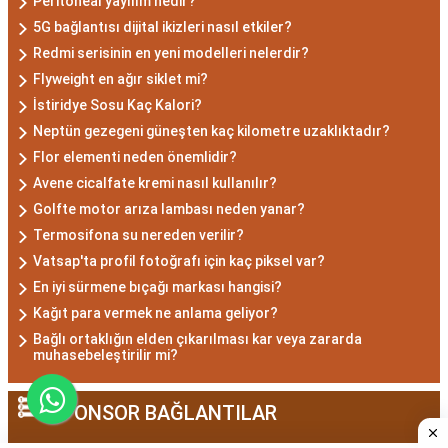
Peritoneal yayılım nedir?
Akrep burcu erkeği, genellikle güçlü bir karaktere
5G bağlantısı dijital ikizleri nasıl etkiler?
ve derin bir içsel güce sahiptir. Karizmatik ve
Redmi serisinin en yeni modelleri nelerdir?
etkileyici kişilikleriyle dikkat çekerler. Akrep burcu
Flyweight en ağır siklet mi?
erkekleri, duygusal derinlikleri ve tutkulu
İstiridye Sosu Kaç Kalori?
yaklaşımlarıyla ilişkilerde derin bağlar kurabilirler.
Neptün gezegeni güneşten kaç kilometre uzaklıktadır?
Ancak, bazen kıskançlık eğilimleri de
Flor elementi neden önemlidir?
gösterebilirler.
Avene cicalfate kremi nasıl kullanılır?
Akrep Burcu Kadını
Golfte motor arıza lambası neden yanar?
Özellikleri: Çekici ve Zeki
Termosifona su nereden verilir?
Vatsap'ta profil fotoğrafı için kaç piksel var?
En iyi sürmene bıçağı markası hangisi?
Akrep burcu kadını, çekici ve gizemli bir aura ile
Kağıt para vermek ne anlama geliyor?
çevrili olan kadınlardır. Zekalarını kullanarak
Bağlı ortaklığın elden çıkarılması kar veya zararda
çözüm odaklı düşünürler ve hedeflerine ulaşmak
muhasebeleştirilir mi?
için kararlılıkla çalışırlar. Aynı zamanda duygusal
derinlikleri, ilişkilerinde tutkulu ve bağlı olmalarını
SPONSOR BAĞLANTILAR
sağlar. Akrep burcu kadınları, kendi alanlarına