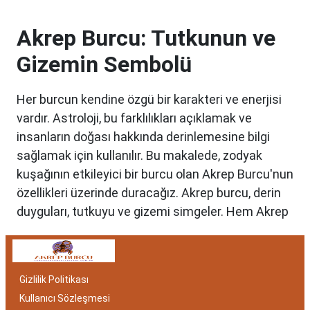
Akrep Burcu: Tutkunun ve
Gizemin Sembolü
Her burcun kendine özgü bir karakteri ve enerjisi
vardır. Astroloji, bu farklılıkları açıklamak ve
insanların doğası hakkında derinlemesine bilgi
sağlamak için kullanılır. Bu makalede, zodyak
kuşağının etkileyici bir burcu olan Akrep Burcu'nun
özellikleri üzerinde duracağız. Akrep burcu, derin
duyguları, tutkuyu ve gizemi simgeler. Hem Akrep
burcu erkeği hem de kadını, astrolojik özellikleri
bakımından benzersizdir. Ayrıca, hangi aylar
arasında doğdukları da onların kişilik özelliklerini
Gizlilik Politikası
belirlemede etkilidir.
Kullanıcı Sözleşmesi
Akrep Burcu Özellikleri: