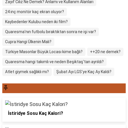
Zayıf Cılız Ne Demek? Anlamı ve Kullanım Alanları
24 inç monitör kaç ekran oluyor?
Kaybedenler Kulubu neden iki film?
Quaresma'nın futbolu bıraktıktan sonra ne işi var?
Cupra Hangi Ülkenin Malı?
Türkiye Masonlar Büyük Locası kime bağlı?
++20 ne demek?
Quaresma hangi takımlı ve neden Beşiktaş'tan ayrıldı?
Atlet giymek sağlıklı mı?
Şubat Ayı LGS'ye Kaç Ay Kaldı?
SON YAZILAR6565
İstiridye Sosu Kaç Kalori?