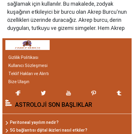
sağlamak için kullanılır. Bu makalede, zodyak
kuşağının etkileyici bir burcu olan Akrep Burcu'nun
özellikleri üzerinde duracağız. Akrep burcu, derin
duyguları, tutkuyu ve gizemi simgeler. Hem Akrep
burcu erkeği hem de kadını, astrolojik özellikleri
bakımından benzersizdir. Ayrıca, hangi aylar
arasında doğdukları da onların kişilik özelliklerini
Gizlilik Politikası
belirlemede etkilidir.
Kullanıcı Sözleşmesi
Akrep Burcu Özellikleri:
Teklif Hakları ve Alıntı
Gizemli ve Kararlı
Bize Ulaşın
Akrep burcu, astrolojide 23 Ekim ile 21 Kasım
ASTROLOJİ SON BAŞLIKLAR
tarihleri arasında doğanları ifade eder. Bu
dönemde doğan bireyler genellikle gizemli ve derin
düşünce yapısına sahiptir. Akrep burcunun temel
Peritoneal yayılım nedir?
özellikleri arasında kararlılık, cesaret ve tutku
5G bağlantısı dijital ikizleri nasıl etkiler?