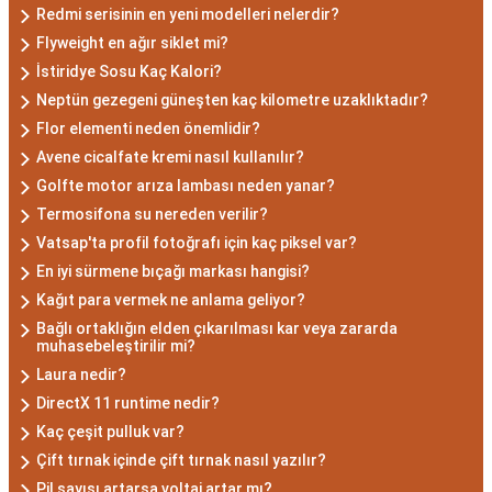
bulunur. Akrepler, hedeflerine ulaşmak için
Redmi serisinin en yeni modelleri nelerdir?
kararlılıkla çalışan bireylerdir. Aynı zamanda,
Flyweight en ağır siklet mi?
zekalarını ve keskin gözlem yeteneklerini
İstiridye Sosu Kaç Kalori?
kullanarak çözüm odaklıdırlar.
Neptün gezegeni güneşten kaç kilometre uzaklıktadır?
Akrep Burcu Erkeği
Flor elementi neden önemlidir?
Avene cicalfate kremi nasıl kullanılır?
Özellikleri: Güçlü ve
Golfte motor arıza lambası neden yanar?
Karizmatik
Termosifona su nereden verilir?
Vatsap'ta profil fotoğrafı için kaç piksel var?
Akrep burcu erkeği, genellikle güçlü bir karaktere
En iyi sürmene bıçağı markası hangisi?
Kağıt para vermek ne anlama geliyor?
ve derin bir içsel güce sahiptir. Karizmatik ve
Bağlı ortaklığın elden çıkarılması kar veya zararda
etkileyici kişilikleriyle dikkat çekerler. Akrep burcu
muhasebeleştirilir mi?
erkekleri, duygusal derinlikleri ve tutkulu
Laura nedir?
yaklaşımlarıyla ilişkilerde derin bağlar kurabilirler.
DirectX 11 runtime nedir?
Ancak, bazen kıskançlık eğilimleri de
Kaç çeşit pulluk var?
gösterebilirler.
Çift tırnak içinde çift tırnak nasıl yazılır?
Akrep Burcu Kadını
Pil sayısı artarsa voltaj artar mı?