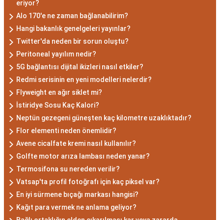
eriyor?
ulaşmak için kararlılıkla çalışan bireylerdir.
Alo 170'e ne zaman bağlanabilirim?
Aynı zamanda, zekalarını ve keskin gözlem
Hangi bakanlık genelgeleri yayınlar?
yeteneklerini kullanarak çözüm odaklıdırlar.
Twitter'da neden bir sorun oluştu?
Akrep Burcu Erkeği
Peritoneal yayılım nedir?
Özellikleri: Güçlü ve
5G bağlantısı dijital ikizleri nasıl etkiler?
Redmi serisinin en yeni modelleri nelerdir?
Karizmatik
Flyweight en ağır siklet mi?
İstiridye Sosu Kaç Kalori?
Akrep burcu erkeği, genellikle güçlü bir
Neptün gezegeni güneşten kaç kilometre uzaklıktadır?
karaktere ve derin bir içsel güce sahiptir.
Flor elementi neden önemlidir?
Karizmatik ve etkileyici kişilikleriyle dikkat
Avene cicalfate kremi nasıl kullanılır?
çekerler. Akrep burcu erkekleri, duygusal
Golfte motor arıza lambası neden yanar?
derinlikleri ve tutkulu yaklaşımlarıyla
Termosifona su nereden verilir?
ilişkilerde derin bağlar kurabilirler. Ancak,
Vatsap'ta profil fotoğrafı için kaç piksel var?
bazen kıskançlık eğilimleri de gösterebilirler.
En iyi sürmene bıçağı markası hangisi?
Akrep Burcu Kadını
Kağıt para vermek ne anlama geliyor?