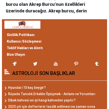
burcu olan Akrep Burcu'nun özellikleri
üzerinde duracağız. Akrep burcu, derin
duyguları, tutkuyu ve gizemi simgeler. Hem
Akrep burcu erkeği hem de kadını, astrolojik
özellikleri bakımından benzersizdir. Ayrıca,
Gizlilik Politikası
hangi aylar arasında doğdukları da onların
Kullanıcı Sözleşmesi
kişilik özelliklerini belirlemede etkilidir.
Teklif Hakları ve Alıntı
Akrep Burcu Özellikleri:
Bize Ulaşın
Gizemli ve Kararlı
ASTROLOJİ SON BAŞLIKLAR
Akrep burcu, astrolojide 23 Ekim ile 21 Kasım
tarihleri arasında doğanları ifade eder. Bu
dönemde doğan bireyler genellikle gizemli ve
Hyundai i 10 kaç beygir?
derin düşünce yapısına sahiptir. Akrep
Rüyada Tanıdık Erkekle Öpüşmek - Anlamı ve Yorumları
burcunun temel özellikleri arasında kararlılık,
Dibek kahvesi en iyi hangi kahveden yapılır?
cesaret ve tutku bulunur. Akrepler, hedeflerine
2025 yılı için defterlerin tasdik edilmesi ne zaman sona