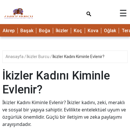
×
☰
Akrep
Başak
Boğa
İkizler
Koç
Kova
Oğlak
Ter
Anasayfa
İkizler Burcu
İkizler Kadını Kiminle Evlenir?
İkizler Kadını Kiminle
Evlenir?
İkizler Kadını Kiminle Evlenir? İkizler kadını, zeki, meraklı
ve sosyal bir yapıya sahiptir. Evlilikte entelektüel uyum ve
özgürlük önemlidir. Güçlü bir iletişim ve zeka paylaşımı
arayışındadır.