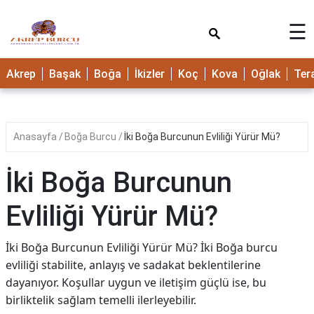
×
☰
Akrep
Başak
Boğa
İkizler
Koç
Kova
Oğlak
Ter
Anasayfa
Boğa Burcu
İki Boğa Burcunun Evliliği Yürür Mü?
İki Boğa Burcunun
Evliliği Yürür Mü?
İki Boğa Burcunun Evliliği Yürür Mü? İki Boğa burcu
evliliği stabilite, anlayış ve sadakat beklentilerine
dayanıyor. Koşullar uygun ve iletişim güçlü ise, bu
birliktelik sağlam temelli ilerleyebilir.