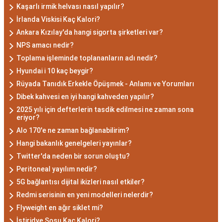
derin düşünce yapısına sahiptir. Akrep
Kaşarlı irmik helvası nasıl yapılır?
burcunun temel özellikleri arasında kararlılık,
İrlanda Viskisi Kaç Kalori?
cesaret ve tutku bulunur. Akrepler, hedeflerine
Ankara Kızılay'da hangi sigorta şirketleri var?
ulaşmak için kararlılıkla çalışan bireylerdir.
NPS amacı nedir?
Aynı zamanda, zekalarını ve keskin gözlem
Toplama işleminde toplananların adı nedir?
yeteneklerini kullanarak çözüm odaklıdırlar.
Hyundai i 10 kaç beygir?
Akrep Burcu Erkeği
Rüyada Tanıdık Erkekle Öpüşmek - Anlamı ve Yorumları
Dibek kahvesi en iyi hangi kahveden yapılır?
Özellikleri: Güçlü ve
2025 yılı için defterlerin tasdik edilmesi ne zaman sona
eriyor?
Karizmatik
Alo 170'e ne zaman bağlanabilirim?
Hangi bakanlık genelgeleri yayınlar?
Akrep burcu erkeği, genellikle güçlü bir
Twitter'da neden bir sorun oluştu?
karaktere ve derin bir içsel güce sahiptir.
Peritoneal yayılım nedir?
Karizmatik ve etkileyici kişilikleriyle dikkat
5G bağlantısı dijital ikizleri nasıl etkiler?
çekerler. Akrep burcu erkekleri, duygusal
Redmi serisinin en yeni modelleri nelerdir?
derinlikleri ve tutkulu yaklaşımlarıyla
Flyweight en ağır siklet mi?
ilişkilerde derin bağlar kurabilirler. Ancak,
İstiridye Sosu Kaç Kalori?