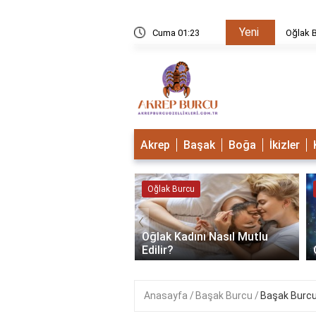
Yeni
u Mudur?
Cuma 01:23
Oğlak B
Akrep
Başak
Boğa
İkizler
 Burcu
Oğlak Burcu
‹
Oğlak Kadını Nasıl Mutlu
 Burcu Güçlü Mü?
Edilir?
Anasayfa
Başak Burcu
Başak Burcu 