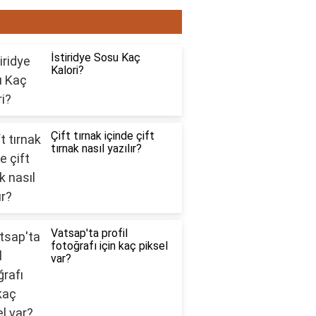
ON YAZILAR6565
İstiridye Sosu Kaç
Kalori?
Çift tırnak içinde çift
tırnak nasıl yazılır?
Vatsap'ta profil
fotoğrafı için kaç piksel
var?