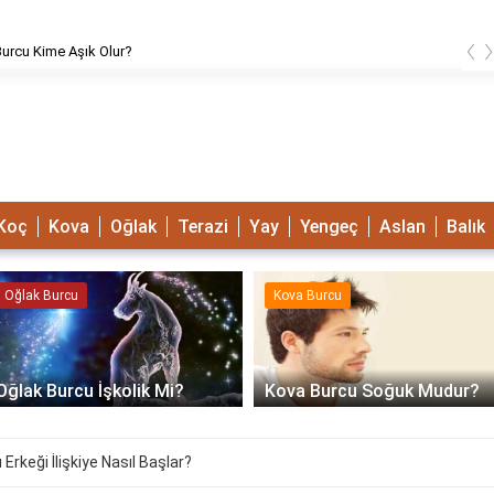
‹
urcu Kime Aşık Olur?
Koç
Kova
Oğlak
Terazi
Yay
Yengeç
Aslan
Balık
Oğlak Burcu
Kova Burcu
Oğlak Burcu İşkolik Mi?
Kova Burcu Soğuk Mudur?
Erkeği İlişkiye Nasıl Başlar?