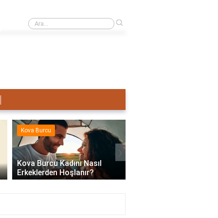
›
Terazi Erkeği Nasıl Sevişir?
Kova Burcu
Kova Burcu
›
Kova Burcu Kadını Nasıl
Erkeklerden Hoşlanır?
Kova Burcu Su Mu Hav