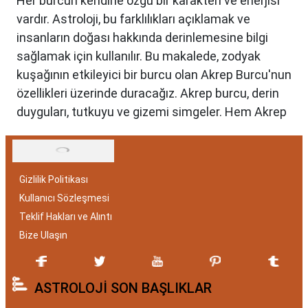
Her burcun kendine özgü bir karakteri ve enerjisi
vardır. Astroloji, bu farklılıkları açıklamak ve
insanların doğası hakkında derinlemesine bilgi
sağlamak için kullanılır. Bu makalede, zodyak
kuşağının etkileyici bir burcu olan Akrep Burcu'nun
özellikleri üzerinde duracağız. Akrep burcu, derin
duyguları, tutkuyu ve gizemi simgeler. Hem Akrep
burcu erkeği hem de kadını, astrolojik özellikleri
bakımından benzersizdir. Ayrıca, hangi aylar
arasında doğdukları da onların kişilik özelliklerini
Gizlilik Politikası
belirlemede etkilidir.
Kullanıcı Sözleşmesi
Akrep Burcu Özellikleri:
Teklif Hakları ve Alıntı
Gizemli ve Kararlı
Bize Ulaşın
Akrep burcu, astrolojide 23 Ekim ile 21 Kasım
ASTROLOJİ SON BAŞLIKLAR
tarihleri arasında doğanları ifade eder. Bu
dönemde doğan bireyler genellikle gizemli ve derin