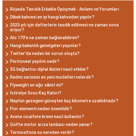
düşünce yapısına sahiptir. Akrep burcunun temel
Rüyada Tanıdık Erkekle Öpüşmek - Anlamı ve Yorumları
özellikleri arasında kararlılık, cesaret ve tutku
Dibek kahvesi en iyi hangi kahveden yapılır?
bulunur. Akrepler, hedeflerine ulaşmak için
2025 yılı için defterlerin tasdik edilmesi ne zaman sona
eriyor?
kararlılıkla çalışan bireylerdir. Aynı zamanda,
Alo 170'e ne zaman bağlanabilirim?
zekalarını ve keskin gözlem yeteneklerini
Hangi bakanlık genelgeleri yayınlar?
kullanarak çözüm odaklıdırlar.
Twitter'da neden bir sorun oluştu?
Akrep Burcu Erkeği
Peritoneal yayılım nedir?
Özellikleri: Güçlü ve
5G bağlantısı dijital ikizleri nasıl etkiler?
Redmi serisinin en yeni modelleri nelerdir?
Karizmatik
Flyweight en ağır siklet mi?
İstiridye Sosu Kaç Kalori?
Akrep burcu erkeği, genellikle güçlü bir karaktere
Neptün gezegeni güneşten kaç kilometre uzaklıktadır?
ve derin bir içsel güce sahiptir. Karizmatik ve
Flor elementi neden önemlidir?
etkileyici kişilikleriyle dikkat çekerler. Akrep burcu
Avene cicalfate kremi nasıl kullanılır?
erkekleri, duygusal derinlikleri ve tutkulu
Golfte motor arıza lambası neden yanar?
yaklaşımlarıyla ilişkilerde derin bağlar kurabilirler.
Termosifona su nereden verilir?