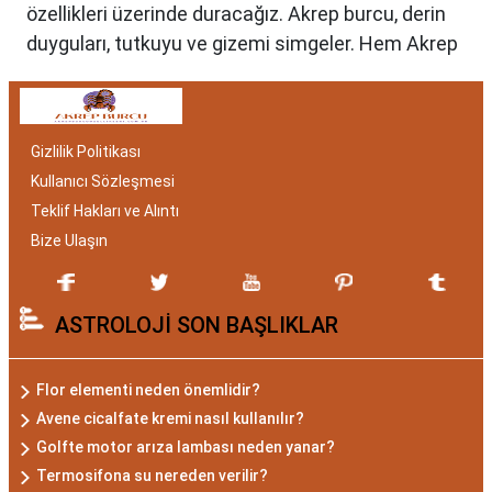
özellikleri üzerinde duracağız. Akrep burcu, derin
duyguları, tutkuyu ve gizemi simgeler. Hem Akrep
burcu erkeği hem de kadını, astrolojik özellikleri
bakımından benzersizdir. Ayrıca, hangi aylar
arasında doğdukları da onların kişilik özelliklerini
Gizlilik Politikası
belirlemede etkilidir.
Kullanıcı Sözleşmesi
Akrep Burcu Özellikleri:
Teklif Hakları ve Alıntı
Gizemli ve Kararlı
Bize Ulaşın
Akrep burcu, astrolojide 23 Ekim ile 21 Kasım
ASTROLOJİ SON BAŞLIKLAR
tarihleri arasında doğanları ifade eder. Bu
dönemde doğan bireyler genellikle gizemli ve derin
düşünce yapısına sahiptir. Akrep burcunun temel
Flor elementi neden önemlidir?
özellikleri arasında kararlılık, cesaret ve tutku
Avene cicalfate kremi nasıl kullanılır?
bulunur. Akrepler, hedeflerine ulaşmak için
Golfte motor arıza lambası neden yanar?
kararlılıkla çalışan bireylerdir. Aynı zamanda,
Termosifona su nereden verilir?