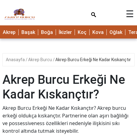
×
☰
Akrep
Başak
Boğa
İkizler
Koç
Kova
Oğlak
Ter
Anasayfa
Akrep Burcu
Akrep Burcu Erkeği Ne Kadar Kıskançtır?
Akrep Burcu Erkeği Ne
Kadar Kıskançtır?
Akrep Burcu Erkeği Ne Kadar Kıskançtır? Akrep burcu
erkeği oldukça kıskançtır. Partnerine olan aşırı bağlılığı
ve possessiveness özellikleri nedeniyle ilişkisini sıkı
kontrol altında tutmak isteyebilir.