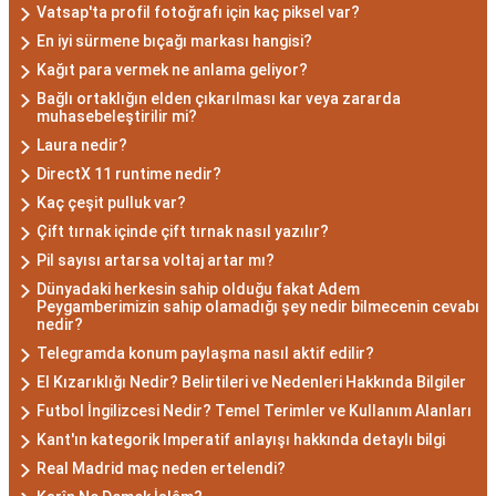
zekalarını ve keskin gözlem yeteneklerini
Vatsap'ta profil fotoğrafı için kaç piksel var?
kullanarak çözüm odaklıdırlar.
En iyi sürmene bıçağı markası hangisi?
Akrep Burcu Erkeği
Kağıt para vermek ne anlama geliyor?
Bağlı ortaklığın elden çıkarılması kar veya zararda
Özellikleri: Güçlü ve
muhasebeleştirilir mi?
Laura nedir?
Karizmatik
DirectX 11 runtime nedir?
Kaç çeşit pulluk var?
Akrep burcu erkeği, genellikle güçlü bir karaktere
Çift tırnak içinde çift tırnak nasıl yazılır?
ve derin bir içsel güce sahiptir. Karizmatik ve
Pil sayısı artarsa voltaj artar mı?
etkileyici kişilikleriyle dikkat çekerler. Akrep burcu
Dünyadaki herkesin sahip olduğu fakat Adem
erkekleri, duygusal derinlikleri ve tutkulu
Peygamberimizin sahip olamadığı şey nedir bilmecenin cevabı
nedir?
yaklaşımlarıyla ilişkilerde derin bağlar kurabilirler.
Telegramda konum paylaşma nasıl aktif edilir?
Ancak, bazen kıskançlık eğilimleri de
El Kızarıklığı Nedir? Belirtileri ve Nedenleri Hakkında Bilgiler
gösterebilirler.
Futbol İngilizcesi Nedir? Temel Terimler ve Kullanım Alanları
Akrep Burcu Kadını
Kant'ın kategorik Imperatif anlayışı hakkında detaylı bilgi
Özellikleri: Çekici ve Zeki
Real Madrid maç neden ertelendi?